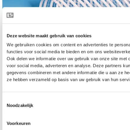
Deze website maakt gebruik van cookies
We gebruiken cookies om content en advertenties te persona
functies voor social media te bieden en om ons websiteverke
Ook delen we informatie over uw gebruik van onze site met 
voor social media, adverteren en analyse. Deze partners ku
gegevens combineren met andere informatie die u aan ze heef
HARMONY 3015 O E
ze hebben verzameld op basis van uw gebruik van hun servi
Produktspezifikation herunterladen
Produktbeschreibung
Toestemmingsselectie
Noodzakelijk
Lichtzerstreuung, Schattierung und Kühlung
HARMONY 3015 O E ist ein weißer und lichtdurchlässiger
Schutzschirm für draußen, der die Ernte schützt und das Klima
Voorkeuren
innerhalb des Gewächshauses kontrolliert. An warmen Tagen