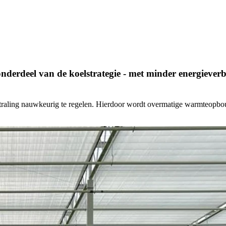
derdeel van de koelstrategie - met minder energieverbr
ing nauwkeurig te regelen. Hierdoor wordt overmatige warmteopbouw be