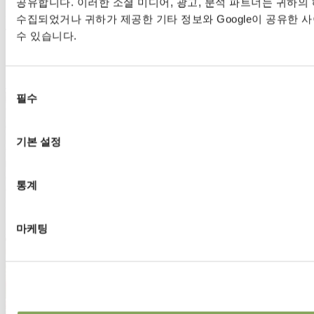
공유합니다. 이러한 소셜 미디어, 광고, 분석 파트너는 귀하의
화분 작물 농가인 로버트와 월터 반 덴 베르그는 최근 건설된
수집되었거나 귀하가 제공한 기타 정보와 Google이 공유한 
4.3헥타르 규모의 온실에서 아무것도 우연에 맡기지 않았습니
수 있습니다.
다. 최고의 시스템만이 충분히 좋다고 판단하여, 두 형제는
Svensson의 PARperfect 스크린 솔루션을 선택했습니다.
자세히 보기
동
필수
의
선
택
기본 설정
통계
마케팅