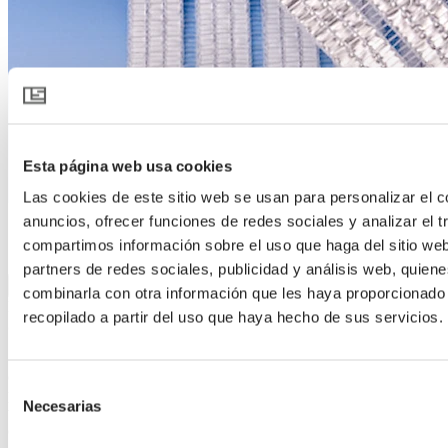
Esta página web usa cookies
Las cookies de este sitio web se usan para personalizar el c
anuncios, ofrecer funciones de redes sociales y analizar el t
SOLARO 7530 O E AW
compartimos información sobre el uso que haga del sitio we
partners de redes sociales, publicidad y análisis web, quien
Descargar especificación del producto
combinarla con otra información que les haya proporcionado
Descripción del producto
recopilado a partir del uso que haya hecho de sus servicios.
Sombreo exterior y protección del tiempo
SOLARO 7530 O E AW es una pantalla exterior que protege el
cultivo y controla el clima. Durante el día la estructura abierta de la
Selección
pantalla proporciona reflexión solar y enfriamiento – reduciendo la
Necesarias
de
temperatura de la planta. Por la noche ayuda a reducir la pérdida de
calor irradiado de las plantas.
consentimiento