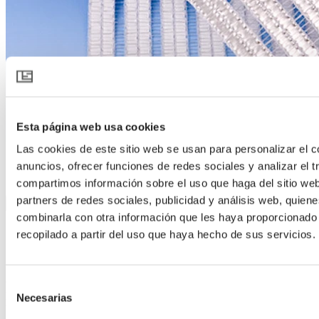
Esta página web usa cookies
Las cookies de este sitio web se usan para personalizar el c
anuncios, ofrecer funciones de redes sociales y analizar el t
SOLARO 6125 O E AW
compartimos información sobre el uso que haga del sitio we
partners de redes sociales, publicidad y análisis web, quien
Descargar especificación del producto
combinarla con otra información que les haya proporcionado
Descripción del producto
recopilado a partir del uso que haya hecho de sus servicios.
Sombreo exterior y protección del tiempo
SOLARO 6125 O E AW es una pantalla exterior que protege el
cultivo y controla el clima. Durante el día la estructura abierta de la
Selección
pantalla proporciona reflexión solar y enfriamiento – reduciendo la
Necesarias
de
temperatura de la planta. Por la noche ayuda a reducir la pérdida de
consentimiento