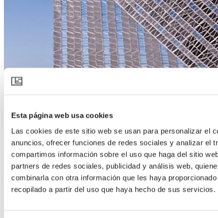
SOLARO 6125 O FB
Esta página web usa cookies
Las cookies de este sitio web se usan para personalizar el c
Descargar especificación del producto
anuncios, ofrecer funciones de redes sociales y analizar el t
Descripción del producto
compartimos información sobre el uso que haga del sitio we
partners de redes sociales, publicidad y análisis web, quien
Sombreo y refrigeración con un cortafuegos en cada pantalla
combinarla con otra información que les haya proporcionado
SOLARO 6125 O FB refleja de manera efectiva los rayos solares.
recopilado a partir del uso que haya hecho de sus servicios.
Durante la noche ayuda a reducir la pérdida del calor radiado desde
las plantas, lo que minimiza la formación de rocío en el cultivo y el
riesgo de enfermedades fúngicas. En climas fríos es frecuente
combinarla con una pantalla de ahorro energético por las noches.