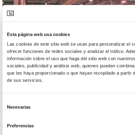
Esta página web usa cookies
Las cookies de este sitio web se usan para personalizar el c
ofrecer funciones de redes sociales y analizar el tráfico. 
información sobre el uso que haga del sitio web con nuestro
sociales, publicidad y análisis web, quienes pueden combina
que les haya proporcionado o que hayan recopilado a partir
de sus servicios.
26 nov 2025 | Crisantemo
Leen Middelburg en los Países Bajos
Selección
Necesarias
de
En Leen Middelburg Chrysantemums (LMC) en Made y la región
de Westland, la tercera generación está ahora al mando. Barry y su
consentimiento
primo Sander asumieron el negocio familiar a una edad temprana,
después de un intenso período de enfermedad y pérdida en la
Preferencias
familia. Hoy en día gestionan cinco ubicaciones y están totalmente