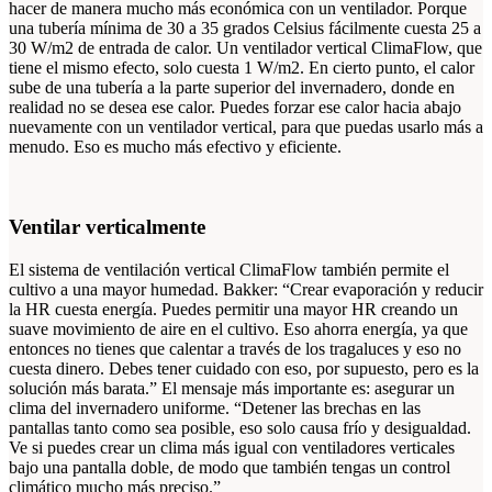
hacer de manera mucho más económica con un ventilador. Porque
una tubería mínima de 30 a 35 grados Celsius fácilmente cuesta 25 a
30 W/m2 de entrada de calor. Un ventilador vertical ClimaFlow, que
tiene el mismo efecto, solo cuesta 1 W/m2. En cierto punto, el calor
sube de una tubería a la parte superior del invernadero, donde en
realidad no se desea ese calor. Puedes forzar ese calor hacia abajo
nuevamente con un ventilador vertical, para que puedas usarlo más a
menudo. Eso es mucho más efectivo y eficiente.
Ventilar verticalmente
El sistema de ventilación vertical ClimaFlow también permite el
cultivo a una mayor humedad. Bakker: “Crear evaporación y reducir
la HR cuesta energía. Puedes permitir una mayor HR creando un
suave movimiento de aire en el cultivo. Eso ahorra energía, ya que
entonces no tienes que calentar a través de los tragaluces y eso no
cuesta dinero. Debes tener cuidado con eso, por supuesto, pero es la
solución más barata.” El mensaje más importante es: asegurar un
clima del invernadero uniforme. “Detener las brechas en las
pantallas tanto como sea posible, eso solo causa frío y desigualdad.
Ve si puedes crear un clima más igual con ventiladores verticales
bajo una pantalla doble, de modo que también tengas un control
climático mucho más preciso.”