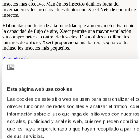
insectos más efectivo. Mantén los insectos dañinos fuera del
invernadero y los insectos útiles dentro con Xsect Nets de control de
insectos.
Elaboradas con hilos de alta porosidad que aumentan efectivamente
la capacidad de flujo de aire, Xsect permite una mayor ventilación
sin comprometer el control de insectos. Disponibles en diferentes
tamaños de orificio, Xsect proporciona una barrera segura contra
incluso los insectos más pequeños.
Aprende más
Hoy en día usamos Econet en prácticamente todos
Esta página web usa cookies
nuestros invernaderos para el control de insectos. Lo
que nos gusta de Econet es la capacidad de ventilación
Las cookies de este sitio web se usan para personalizar el c
maximizada, por lo cual los usamos en casi todos
ofrecer funciones de redes sociales y analizar el tráfico. 
nuestros invernaderos.
información sobre el uso que haga del sitio web con nuestro
– Félix Tarrats
sociales, publicidad y análisis web, quienes pueden combina
Director de la Universidad Ceickor
que les haya proporcionado o que hayan recopilado a partir
de sus servicios.