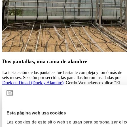
Dos pantallas, una cama de alambre
La instalación de las pantallas fue bastante compleja y tomó más de
seis meses. Sección por sección, las pantallas fueron instaladas por
Doek en Draad (Doek y Alambre)
. Gerdo Wennekers explica: “El
sistema antiguo fue casi completamente removido. Casi todo fue
reemplazado. Instalamos las dos pantallas en una sola cama de
alambre, una detrás de la otra. Las pantallas funcionan sin problemas
una después de la otra. Lo complejo con las freesias son los cables
de izado. Todos los cables tienen que ser desconectados, lo cual es
Esta página web usa cookies
bastante laborioso. Pudimos hacer nuestro trabajo con un carrito alto
especial. Tuvimos que mover manualmente las tuberías sobre las que
Las cookies de este sitio web se usan para personalizar el c
se desplaza el carrito, sección por sección.” Como instalador