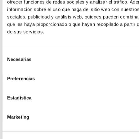
experimentado, esta no era la primera vez que Gerdo instalaba
ofrecer funciones de redes sociales y analizar el tráfico. 
pantallas de esta manera. “Siempre es difícil con los cultivos
información sobre el uso que haga del sitio web con nuestro
cultivados en campo abierto, porque no hay monorriel.”
sociales, publicidad y análisis web, quienes pueden combina
Después de seis meses, la instalación de la pantalla se completó con
que les haya proporcionado o que hayan recopilado a partir
éxito, para gran satisfacción tanto de Gerdo como de Matthieu.
de sus servicios.
Barendse Freesia está listo para la primavera… y el futuro!
¿Curioso por saber qué hizo que todo funcionara?
Selección
Echa un vistazo a los productos destacados en esta
Necesarias
de
historia.
consentimiento
Preferencias
Estadística
Marketing