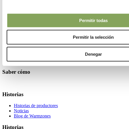
LUXOUS 1547 D FR
We can make your climate work
Permitir todas
Saber cómo
Permitir la selección
Temas climáticos
Consejos para tus cultivos
Denegar
Instalación
Mantenimiento de pantallas climáticas
Saber cómo
Historias
Historias de productores
Noticias
Blog de Warmzones
Historias