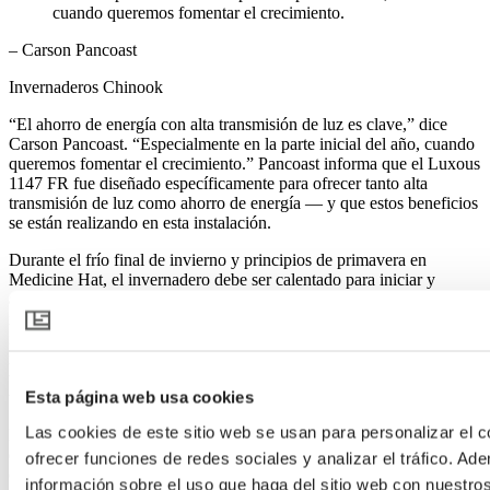
cuando queremos fomentar el crecimiento.
– Carson Pancoast
Invernaderos Chinook
“El ahorro de energía con alta transmisión de luz es clave,” dice
Carson Pancoast. “Especialmente en la parte inicial del año, cuando
queremos fomentar el crecimiento.” Pancoast informa que el Luxous
1147 FR fue diseñado específicamente para ofrecer tanto alta
transmisión de luz como ahorro de energía — y que estos beneficios
se están realizando en esta instalación.
Durante el frío final de invierno y principios de primavera en
Medicine Hat, el invernadero debe ser calentado para iniciar y
acelerar el crecimiento de las plántulas. Con el Luxous 1147 FR
instalado, la pérdida de calor se reduce y el ahorro de energía se
incrementa durante este periodo crítico, mientras sigue permitiendo
niveles altos de luz natural cuando más se necesita. La pantalla
también ayuda a mantener niveles de humedad más consistentes y
Esta página web usa cookies
tiene un alto nivel de propiedades retardantes de llama.
Las cookies de este sitio web se usan para personalizar el c
Mirando hacia el futuro, Pancoast espera instalar pantallas climáticas
en más áreas del invernadero en Chinook para lograr aún más
ofrecer funciones de redes sociales y analizar el tráfico. 
control climático y eficiencia energética. “Esta primera área nos ha
información sobre el uso que haga del sitio web con nuestro