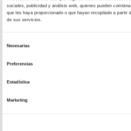
mostrado lo que es posible lograr con el uso de pantallas climáticas,”
sociales, publicidad y análisis web, quienes pueden combina
dice.
que les haya proporcionado o que hayan recopilado a partir
de sus servicios.
¿Curioso por saber qué lo hizo funcionar todo?
Echa un vistazo a los productos destacados en esta
historia.
Selección
Necesarias
de
consentimiento
Preferencias
Estadística
Marketing
LUXOUS 1147 FR