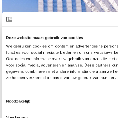
Deze website maakt gebruik van cookies
We gebruiken cookies om content en advertenties te persona
functies voor social media te bieden en om ons websiteverke
TEMPA 5155 C AW
Ook delen we informatie over uw gebruik van onze site met 
voor social media, adverteren en analyse. Deze partners ku
Produktspezifikation herunterladen
gegevens combineren met andere informatie die u aan ze heef
Produktbeschreibung
ze hebben verzameld op basis van uw gebruik van hun servi
Energieeinsparung und Schattierung für offene
Dachkonstruktionen
Der TEMPA 5155 C AW liefert eine effektive Klimakontrolle,
Toestemmingsselectie
indem er die Vorteile eine offenen Dachstruktur durch
Noodzakelijk
Energieeinsparung und Sonnenreflexion verstärkt. Während des
Tages reflektiert er das Sonnenlicht, um eine Überhitzung der
Pflanzen zu verhindern. Nachts hilft er den Pflanzen, ihre Hitze zu
Voorkeuren