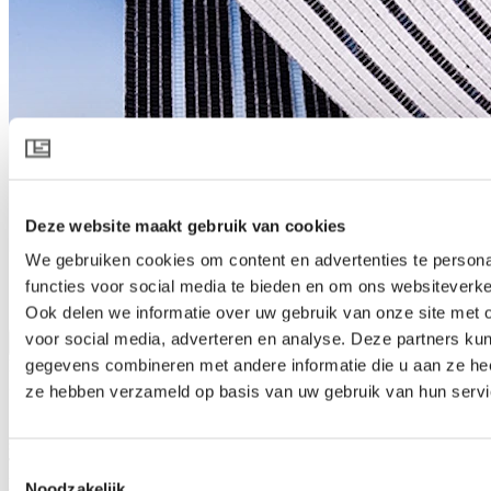
Deze website maakt gebruik van cookies
We gebruiken cookies om content en advertenties te persona
functies voor social media te bieden en om ons websiteverke
SOLARO 7920 O E WB
Ook delen we informatie over uw gebruik van onze site met 
voor social media, adverteren en analyse. Deze partners ku
Produktspezifikation herunterladen
gegevens combineren met andere informatie die u aan ze heef
Produktbeschreibung
Schattierung für Außenanlagen und Wetterschutz
ze hebben verzameld op basis van uw gebruik van hun servi
SOLARO 7920 O E WB ist ein Außenschirm, der die Pflanzen
schützt und gleichzeitig für günstige Klimabedingungen sorgt.
Tagsüber bietet die offene Struktur des Schirms Schattierung und
Toestemmingsselectie
Kühlung, wobei sowohl die Temperatur im Gewächshaus als auch
Noodzakelijk