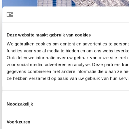
Deze website maakt gebruik van cookies
We gebruiken cookies om content en advertenties te persona
functies voor social media te bieden en om ons websiteverke
Ook delen we informatie over uw gebruik van onze site met 
voor social media, adverteren en analyse. Deze partners ku
gegevens combineren met andere informatie die u aan ze heef
SOLARO 7530 O E AW
ze hebben verzameld op basis van uw gebruik van hun servi
Produktspezifikation herunterladen
Produktbeschreibung
Toestemmingsselectie
Noodzakelijk
Außenschattierung und Wetterschutz
Bei SOLARO 7530 O E AW handelt es sich um einen
Außenschirm, der die Pflanzen vor ungünstigen Temperatur- und
Voorkeuren
Wetterverhältnissen schützt. Tagsüber bietet die offene Struktur des