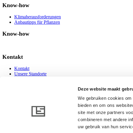
Know-how
Klimaherausforderungen
Anbautipps für Pflanzen
Know-how
Kontakt
Kontakt
Unsere Standorte
Kontakt
Deze website maakt gebru
We gebruiken cookies om c
bieden en om ons websitev
www.linkedin.com
www.youtube.com
site met onze partners vo
combineren met andere inf
uw gebruik van hun servic
© 2026 AB Ludvig Svensson. Alle rechte vorbehalten.