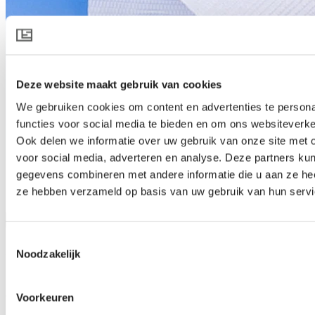
Deze website maakt gebruik van cookies
We gebruiken cookies om content en advertenties te persona
functies voor social media te bieden en om ons websiteverke
Ook delen we informatie over uw gebruik van onze site met 
voor social media, adverteren en analyse. Deze partners ku
gegevens combineren met andere informatie die u aan ze heef
GROUNDCOVER 100 WHITE LINED
ze hebben verzameld op basis van uw gebruik van hun servi
Produktspezifikation herunterladen
Produktbeschreibung
Toestemmingsselectie
Noodzakelijk
Bodenbedeckung und Unkrautkontrolle
BODENGEWEBE 100 WEISS LINIERT hält die Trittfläche für
den Gärtner sauber und den Boden frei von Unkraut. Stärke,
Voorkeuren
Dauerhaftigkeit und Wasserdurchlässigkeit sind die wesentlichen