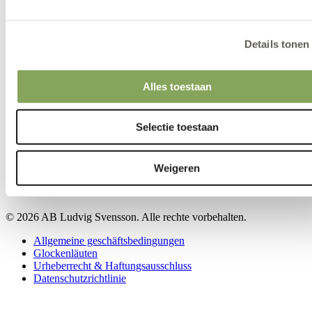
Kontakt
Details tonen
Kontakt
Unsere Standorte
Alles toestaan
Kontakt
Selectie toestaan
Weigeren
www.linkedin.com
www.youtube.com
© 2026 AB Ludvig Svensson. Alle rechte vorbehalten.
Allgemeine geschäftsbedingungen
Glockenläuten
Urheberrecht & Haftungsausschluss
Datenschutzrichtlinie