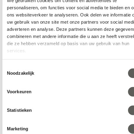
We gebruiken cookies om content en advertenties te
personaliseren, om functies voor social media te bieden en 
Klimatechnologie
ons websiteverkeer te analyseren. Ook delen we informatie 
Nachrichten
uw gebruik van onze site met onze partners voor social medi
2021
adverteren en analyse. Deze partners kunnen deze gegeven
combineren met andere informatie die u aan ze heeft verstrek
We can make your climate work
die ze hebben verzameld op basis van uw gebruik van hun
Artikel
services.
Gärtnergeschichten
Nachrichten
Toestemmingsselectie
Noodzakelijk
Artikel
Voorkeuren
Know-how
Statistieken
Klimaherausforderungen
Anbautipps für Pflanzen
Marketing
Know-how