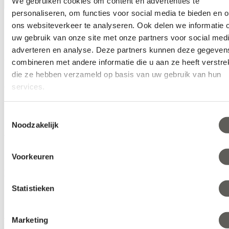
We gebruiken cookies om content en advertenties te
personaliseren, om functies voor social media te bieden en 
Klimatechnologie
ons websiteverkeer te analyseren. Ook delen we informatie 
Gärtnergeschichten
uw gebruik van onze site met onze partners voor social medi
2022
adverteren en analyse. Deze partners kunnen deze gegeven
combineren met andere informatie die u aan ze heeft verstrek
We can make your climate work
die ze hebben verzameld op basis van uw gebruik van hun
Artikel
services.
Gärtnergeschichten
Nachrichten
Toestemmingsselectie
Noodzakelijk
Artikel
Voorkeuren
Know-how
Statistieken
Klimaherausforderungen
Anbautipps für Pflanzen
Marketing
Know-how