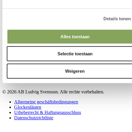
Kontakt
Details tonen
Kontakt
Unsere Standorte
Alles toestaan
Kontakt
Selectie toestaan
Weigeren
www.linkedin.com
www.youtube.com
© 2026 AB Ludvig Svensson. Alle rechte vorbehalten.
Allgemeine geschäftsbedingungen
Glockenläuten
Urheberrecht & Haftungsausschluss
Datenschutzrichtlinie