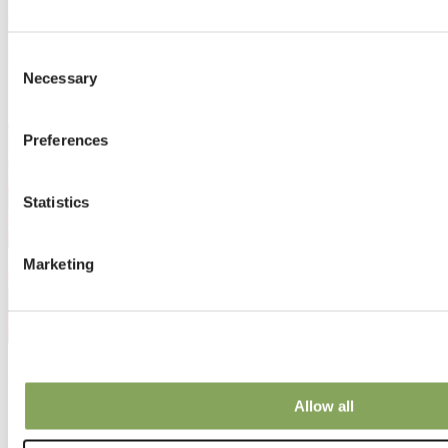
Consent
Necessary
Selection
Preferences
Statistics
Marketing
22 5月 2024 | 盆栽植物
Allow all
中国 棠潮