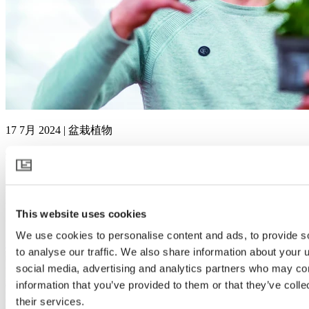
17 7月 2024 | 盆栽植物
荷兰 Bergcamp
盆栽植物种植者Robert和Walter van den Berg在最近建造的4.3
公顷温室中不留任何机会。只有最好的系统才足够好，因此兄
This website uses cookies
弟俩选择了来自Svensson的PARperfect幕布解决方案。
We use cookies to personalise content and ads, to provide s
查看更多
to analyse our traffic. We also share information about your u
social media, advertising and analytics partners who may com
information that you’ve provided to them or that they’ve coll
their services.