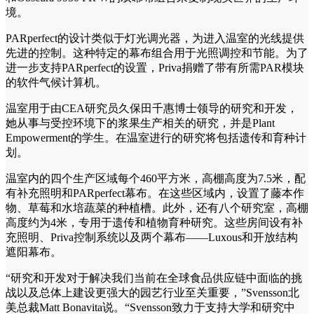
境。
PARperfect的设计类似于灯光调光器，为进入温室的光线提供
先进的控制。这种特定的幕布组合用于光照调控和节能。为了
进一步支持PARperfect的设置，Priva捐赠了带有所需PAR模块
的软件气候计算机。
温室用于由CEA研究员久保田千惠博士领导的研究和开发，
她从事与受控环境下的浆果生产相关的研究，并是Plant
Empowerment的学生。在温室进行的研究将包括遗传和育种计
划。
温室内的四个生产区域每个460平方米，高棚高度为7.5米，配
有补充照明和PARperfect幕布。在这些区域内，设置了藤本作
物、草莓和水培蔬菜的种植槽。此外，还有八个研究室，高棚
高度约为4米，专用于遗传和植物育种研究。这些房间设有补
充照明、Priva控制系统以及两个幕布——Luxous和开放结构
遮阳幕布。
“研究和开发对于解决我们当前在全球食品供应链中面临的挑
战以及总体上建设更强大的园艺行业至关重要，”Svensson北
美总裁Matt Bonavita说。“Svensson致力于支持大学和研究中