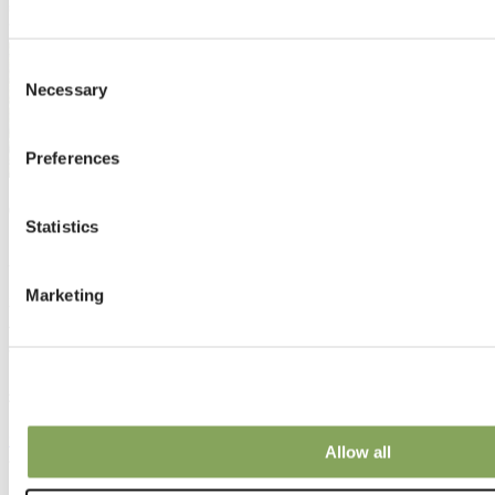
Consent
Necessary
Selection
Preferences
01 8月 2023 | 盆栽植物
Statistics
美国的一家植物公司
Marketing
有时候你必须愿意采取行动。这可能是Frank Paul的座右铭。
他愿意作为年轻的实习生从一个大陆移动到另一个大陆。为了
创业，他从俄亥俄州搬到了蓝岭山脉。作为一名种植者，他从
固定的散射玻璃移动到具有PARperfect设置的高度自动化的可
移动幕布温室。
查看更多
Allow all