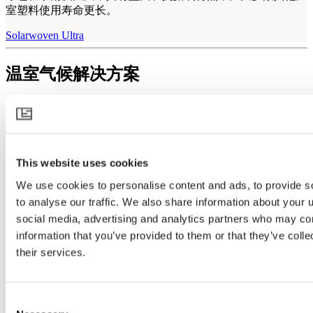
室塑料使用寿命更长。
Solarwoven Ultra
温室气候解决方案
通过
全球布局和本地化服务
，为人类和植物创造更
好的气候。
案例新闻
This website uses cookies
We use cookies to personalise content and ads, to provide s
种植者故事
新闻
to analyse our traffic. We also share information about your u
Warmzones 博客
social media, advertising and analytics partners who may com
information that you’ve provided to them or that they’ve coll
案例新闻
their services.
Consent
知识