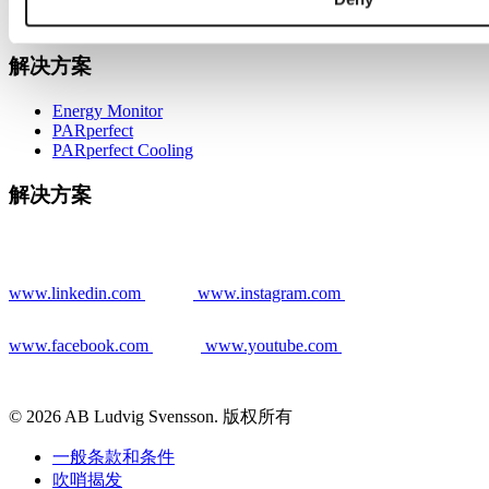
解决方案
Energy Monitor
PARperfect
PARperfect Cooling
解决方案
www.linkedin.com
www.instagram.com
www.facebook.com
www.youtube.com
© 2026 AB Ludvig Svensson. 版权所有
一般条款和条件
吹哨揭发