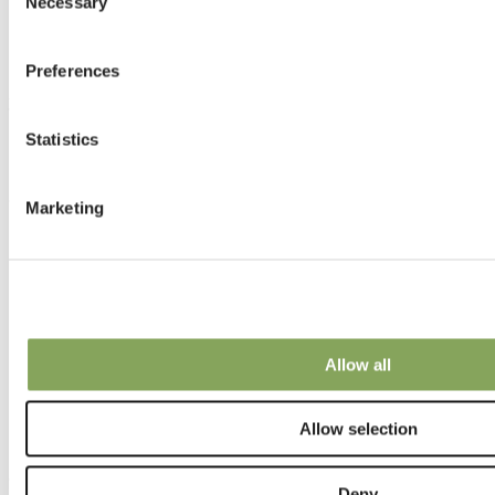
Necessary
Selection
作物种植建议
气候挑战
Preferences
知识
Statistics
产品
Marketing
Luxous 节能幕布
Harmony 散射幕布
Obscura 阻光幕布
Solaro 遮阳幕布
Tempa 遮阳保温幕布
Xsect 防虫网
Allow all
Groundcover 地布
园艺织布
天气防护
Allow selection
产品
Deny