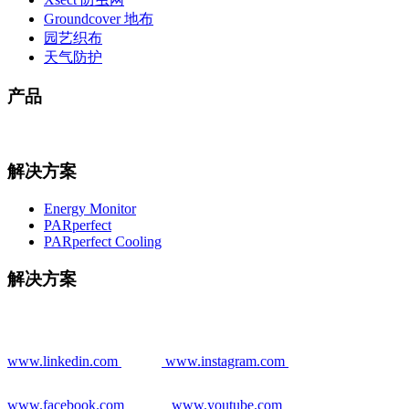
Groundcover 地布
园艺织布
天气防护
产品
解决方案
Energy Monitor
PARperfect
PARperfect Cooling
解决方案
www.linkedin.com
www.instagram.com
www.facebook.com
www.youtube.com