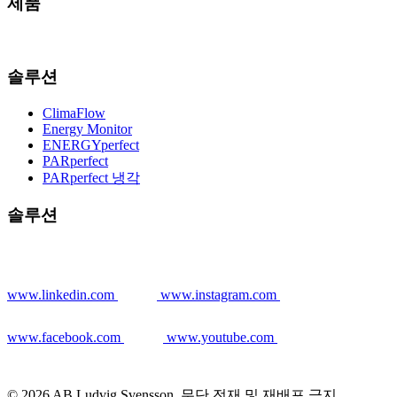
제품
솔루션
ClimaFlow
Energy Monitor
ENERGYperfect
PARperfect
PARperfect 냉각
솔루션
www.linkedin.com
www.instagram.com
www.facebook.com
www.youtube.com
© 2026 AB Ludvig Svensson. 무단 전재 및 재배포 금지.