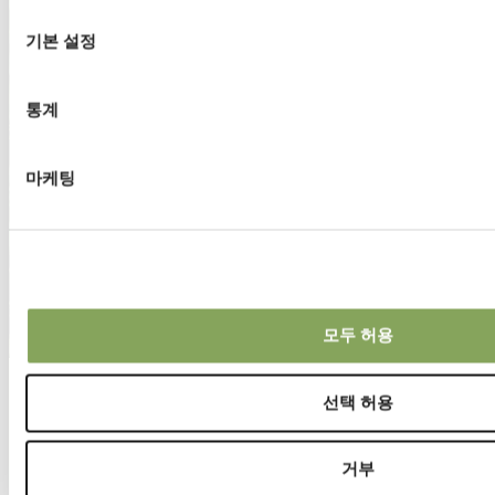
선
택
기본 설정
통계
마케팅
모두 허용
19 4월 2022 | 피망
선택 허용
스페인의 Santiago Martin
거부
유기농 농가 산티아고 마르틴은 알메리아에 있는 그의 팔레르