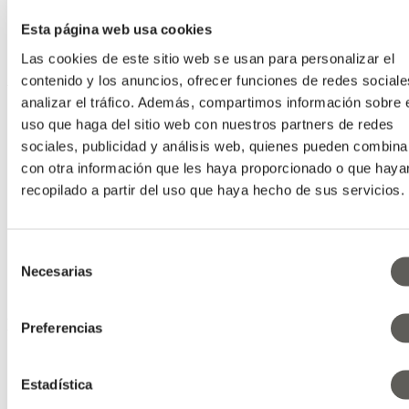
Tecnologías Climáticas
Esta página web usa cookies
Noticias
2019
Las cookies de este sitio web se usan para personalizar el
contenido y los anuncios, ofrecer funciones de redes sociale
We can make your climate work
analizar el tráfico. Además, compartimos información sobre 
uso que haga del sitio web con nuestros partners de redes
Saber cómo
sociales, publicidad y análisis web, quienes pueden combina
con otra información que les haya proporcionado o que haya
Temas climáticos
Consejos para tus cultivos
recopilado a partir del uso que haya hecho de sus servicios.
Instalación
Mantenimiento de pantallas climáticas
Saber cómo
Selección
Necesarias
de
consentimiento
Historias
Preferencias
Historias de productores
Noticias
Estadística
Blog de Warmzones