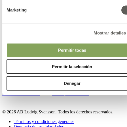
Historias
Marketing
Contactos
Mostrar detalles
Contacto
Nuestras ubicaciones
Permitir todas
Contactos
Permitir la selección
www.linkedin.com
www.instagram.com
Denegar
www.facebook.com
www.youtube.com
© 2026 AB Ludvig Svensson. Todos los derechos reservados.
Términos y condiciones generales
Denuncia de irregularidades