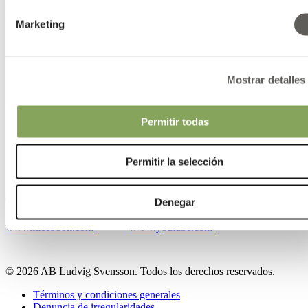
Historias
Marketing
Contactos
Mostrar detalles
Contacto
Nuestras ubicaciones
Permitir todas
Contactos
Permitir la selección
www.linkedin.com
www.instagram.com
Denegar
www.facebook.com
www.youtube.com
© 2026 AB Ludvig Svensson. Todos los derechos reservados.
Términos y condiciones generales
Denuncia de irregularidades