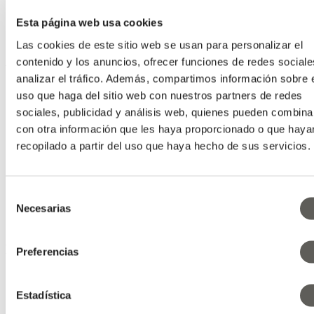
Tecnologías Climáticas
Esta página web usa cookies
Noticias
2017
Las cookies de este sitio web se usan para personalizar el
contenido y los anuncios, ofrecer funciones de redes sociale
We can make your climate work
analizar el tráfico. Además, compartimos información sobre 
uso que haga del sitio web con nuestros partners de redes
Saber cómo
sociales, publicidad y análisis web, quienes pueden combina
con otra información que les haya proporcionado o que haya
Temas climáticos
Consejos para tus cultivos
recopilado a partir del uso que haya hecho de sus servicios.
Instalación
Mantenimiento de pantallas climáticas
Saber cómo
Selección
Necesarias
de
consentimiento
Historias
Preferencias
Historias de productores
Noticias
Estadística
Blog de Warmzones