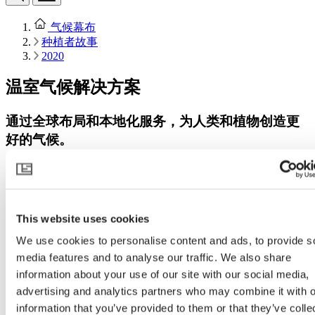
气候幕布
种植者故事
2020
温室气候解决方案
通过
全球布局和本地化服务
，为人类和植物创造更
好的气候。
案例新闻
种植者故事
新闻
This website uses cookies
Warmzones 博客
We use cookies to personalise content and ads, to provide s
media features and to analyse our traffic. We also share
案例新闻
information about your use of our site with our social media,
advertising and analytics partners who may combine it with o
information that you’ve provided to them or that they’ve colle