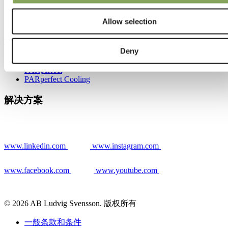
Allow selection
解决方案
Deny
Energy Monitor
PARperfect
PARperfect Cooling
解决方案
www.linkedin.com
www.instagram.com
www.facebook.com
www.youtube.com
© 2026 AB Ludvig Svensson. 版权所有
一般条款和条件