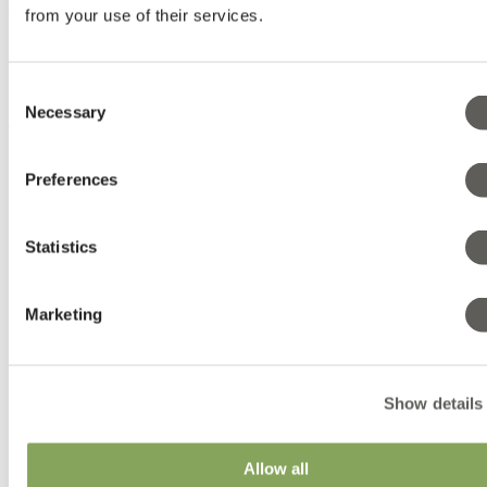
知识
from your use of their services.
作物种植建议
气候挑战
Consent
Necessary
Selection
知识
Preferences
产品
Statistics
Luxous 节能幕布
Harmony 散射幕布
Obscura 阻光幕布
Marketing
Solaro 遮阳幕布
Tempa 遮阳保温幕布
Xsect 防虫网
Groundcover 地布
Show details
园艺织布
天气防护
Allow all
产品