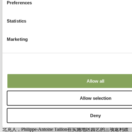
Preferences
Statistics
Marketing
Allow all
19 3月 2024 | 行业声音
与...对话 菲利普-安托万·塔永
Allow selection
在本期“对话…”系列中，我们采访了Philippe-Antoine Taillon，
Deny
他是魁北克农业、渔业和食品部（MAPAQ）温室蔬菜和水果
作物的专家顾问。作为一名为魁北克种植者提供支持建议的魁
北克人，Philippe-Antoine Taillon在实施地区园艺的三项返利政