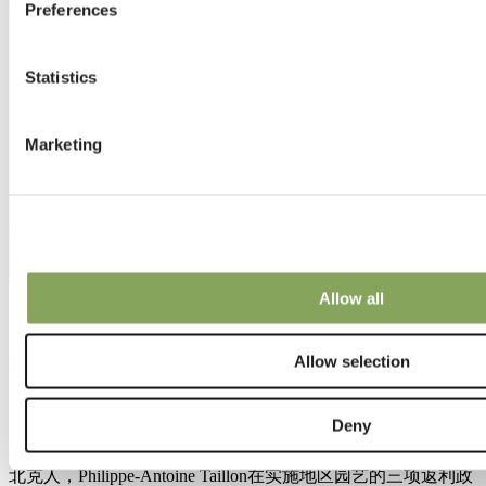
Preferences
Statistics
Marketing
Allow all
19 3月 2024 | 行业声音
与...对话 菲利普-安托万·塔永
Allow selection
在本期“对话…”系列中，我们采访了Philippe-Antoine Taillon，
Deny
他是魁北克农业、渔业和食品部（MAPAQ）温室蔬菜和水果
作物的专家顾问。作为一名为魁北克种植者提供支持建议的魁
北克人，Philippe-Antoine Taillon在实施地区园艺的三项返利政