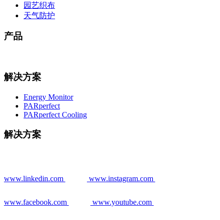
园艺织布
天气防护
产品
解决方案
Energy Monitor
PARperfect
PARperfect Cooling
解决方案
www.linkedin.com
www.instagram.com
www.facebook.com
www.youtube.com