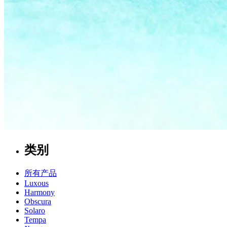
类别
所有产品
Luxous
Harmony
Obscura
Solaro
Tempa