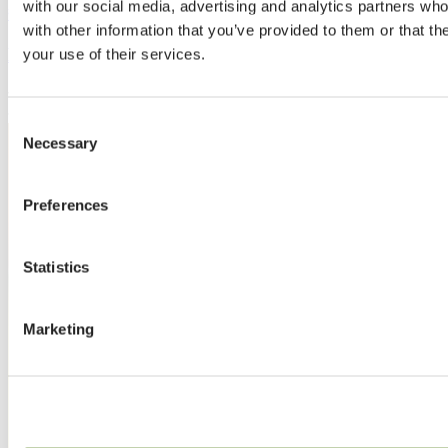
with our social media, advertising and analytics partners wh
数据驱动的幕布决策
with other information that you’ve provided to them or that th
Energy Monitor
your use of their services.
Consent
Necessary
Selection
Preferences
Statistics
Marketing