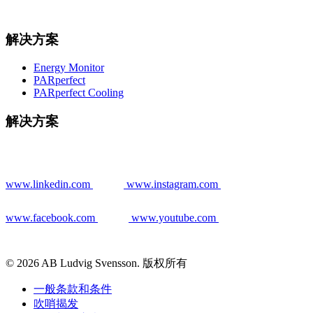
解决方案
Energy Monitor
PARperfect
PARperfect Cooling
解决方案
www.linkedin.com
www.instagram.com
www.facebook.com
www.youtube.com
© 2026 AB Ludvig Svensson. 版权所有
一般条款和条件
吹哨揭发